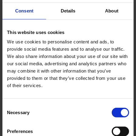
for, kan køber ved skriftlig meddelelse til
Consent
Details
About
Producenten hæve aftalen, for så vidt angår de
produkter, som ikke kan tages i brug som
forudsat, idet ophævelse af aftale om successiv
This website uses cookies
levering kun kan ske for den del af leverancen,
We use cookies to personalise content and ads, to
der ikke er blevet leveret som forudsat, med
provide social media features and to analyse our traffic.
mindre køber tidligere berettiget har ophævet en
We also share information about your use of our site with
del af leverancen. Producentens ansvar ved
our social media, advertising and analytics partners who
forsinkelse er yderligere begrænset i henhold til
may combine it with other information that you’ve
punkt 12 og punkt 13.
provided to them or that they’ve collected from your use
11. Mangler, reklamationer og
of their services.
ansvar:
Eventuelle reklamationer over, at det leverede
Consent
ikke er kontraktmæssigt eller er mangelfuldt, som
Necessary
Selection
køber ved behørig kontrol burde have
konstateret, kan ikke gøres gældende overfor
Preferences
Producenten. I andre tilfælde skal reklamation ske