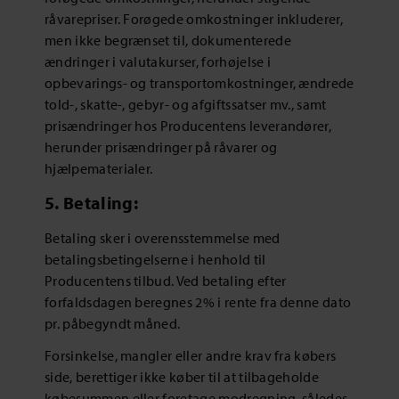
råvarepriser. Forøgede omkostninger inkluderer,
men ikke begrænset til, dokumenterede
ændringer i valutakurser, forhøjelse i
opbevarings- og transportomkostninger, ændrede
told-, skatte-, gebyr- og afgiftssatser mv., samt
prisændringer hos Producentens leverandører,
herunder prisændringer på råvarer og
hjælpematerialer.
5. Betaling:
Betaling sker i overensstemmelse med
betalingsbetingelserne i henhold til
Producentens tilbud. Ved betaling efter
forfaldsdagen beregnes 2% i rente fra denne dato
pr. påbegyndt måned.
Forsinkelse, mangler eller andre krav fra købers
side, berettiger ikke køber til at tilbageholde
købesummen eller foretage modregning, således