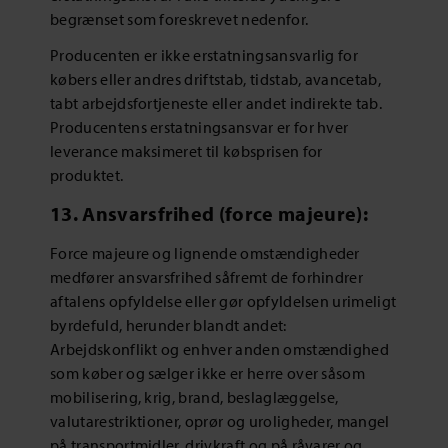
begrænset som foreskrevet nedenfor.
Producenten er ikke erstatningsansvarlig for
købers eller andres driftstab, tidstab, avancetab,
tabt arbejdsfortjeneste eller andet indirekte tab.
Producentens erstatningsansvar er for hver
leverance maksimeret til købsprisen for
produktet.
13. Ansvarsfrihed (force majeure):
Force majeure og lignende omstændigheder
medfører ansvarsfrihed såfremt de forhindrer
aftalens opfyldelse eller gør opfyldelsen urimeligt
byrdefuld, herunder blandt andet:
Arbejdskonflikt og enhver anden omstændighed
som køber og sælger ikke er herre over såsom
mobilisering, krig, brand, beslaglæggelse,
valutarestriktioner, oprør og uroligheder, mangel
på transportmidler, drivkraft og på råvarer og