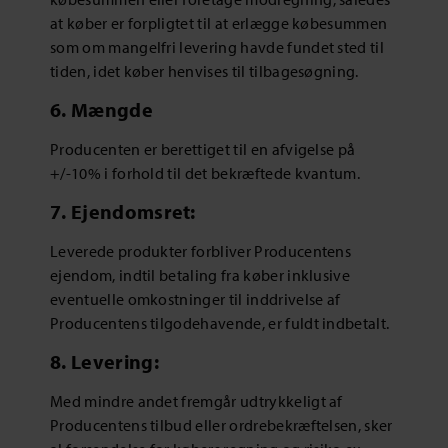
at køber er forpligtet til at erlægge købesummen
som om mangelfri levering havde fundet sted til
tiden, idet køber henvises til tilbagesøgning.
6. Mængde
Producenten er berettiget til en afvigelse på
+/-10% i forhold til det bekræftede kvantum.
7. Ejendomsret:
Leverede produkter forbliver Producentens
ejendom, indtil betaling fra køber inklusive
eventuelle omkostninger til inddrivelse af
Producentens tilgodehavende, er fuldt indbetalt.
8. Levering:
Med mindre andet fremgår udtrykkeligt af
Producentens tilbud eller ordrebekræftelsen, sker