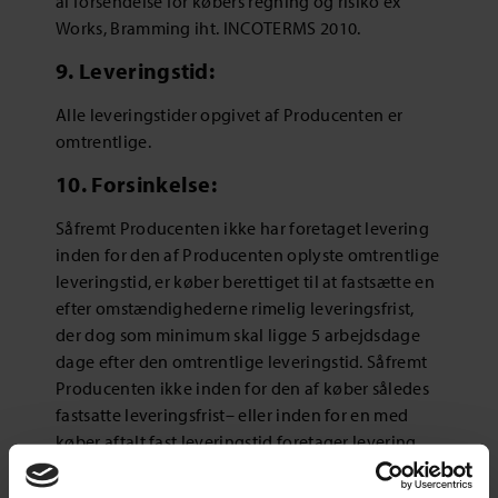
al forsendelse for købers regning og risiko ex
Works, Bramming iht. INCOTERMS 2010.
9. Leveringstid:
Alle leveringstider opgivet af Producenten er
omtrentlige.
10. Forsinkelse:
Såfremt Producenten ikke har foretaget levering
inden for den af Producenten oplyste omtrentlige
leveringstid, er køber berettiget til at fastsætte en
efter omstændighederne rimelig leveringsfrist,
der dog som minimum skal ligge 5 arbejdsdage
dage efter den omtrentlige leveringstid. Såfremt
Producenten ikke inden for den af køber således
fastsatte leveringsfrist– eller inden for en med
køber aftalt fast leveringstid foretager levering,
og forsinkelse ikke skyldes de i punkt 13 angivne
forhold, eller forhold som køber bærer ansvaret