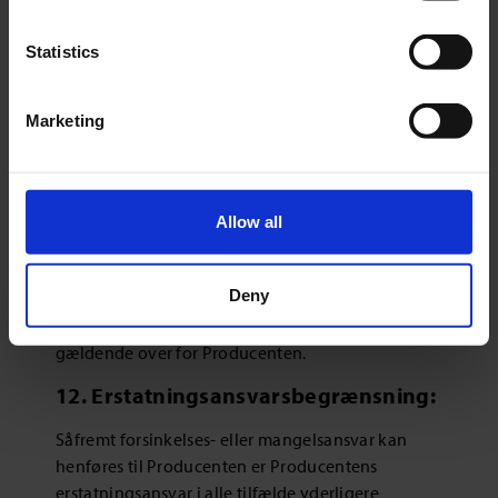
skriftligt umiddelbart efter varens modtagelse og
senest 14 dage herefter. Det samme gør sig
Statistics
gældende for Købers eventuelle køber.
For så vidt angår mangler, som køber eller købers
Marketing
køber ikke har eller heller ikke burde have
konstateret, kan køber gøre sådanne gældende
over for sælger i indtil 1 år efter varens
modtagelse under forudsætning af, at køber
Allow all
omgående har reklameret efter at have
konstateret manglen eller være blevet gjort
Deny
opmærksom på manglen af sin køber. I modsat
fald fortaber køber retten til at gøre manglen
gældende over for Producenten.
12. Erstatningsansvarsbegrænsning:
Såfremt forsinkelses- eller mangelsansvar kan
henføres til Producenten er Producentens
erstatningsansvar i alle tilfælde yderligere