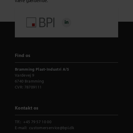
være gældende.
Find os
Bramming Plast-Industri A/S
Vardevej 9
6740 Bramming
CVR: 78709111
Kontakt os
Tlf.:
+45 79 57 10 00
E-mail:
customerservice@bpi.dk