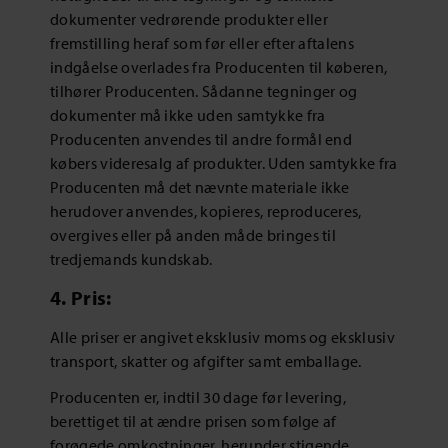
dokumenter vedrørende produkter eller
fremstilling heraf som før eller efter aftalens
indgåelse overlades fra Producenten til køberen,
tilhører Producenten. Sådanne tegninger og
dokumenter må ikke uden samtykke fra
Producenten anvendes til andre formål end
købers videresalg af produkter. Uden samtykke fra
Producenten må det nævnte materiale ikke
herudover anvendes, kopieres, reproduceres,
overgives eller på anden måde bringes til
tredjemands kundskab.
4. Pris:
Alle priser er angivet eksklusiv moms og eksklusiv
transport, skatter og afgifter samt emballage.
Producenten er, indtil 30 dage før levering,
berettiget til at ændre prisen som følge af
forøgede omkostninger, herunder stigende