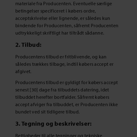
materiale fra Producenten. Eventuelle særlige
betingelser specificeret i købers ordre,
acceptskrivelse eller lignende, er således kun
bindende for Producenten, såfremt Producenten
udtrykkeligt skriftligt har tiltrådt sådanne.
2. Tilbud:
Producentens tilbud er fritblivende, og kan
således trækkes tilbage, indtil købers accept er
afgivet.
Producentens tilbud er gyldigt for købers accept
senest [30] dage fra tilbuddets datering, idet
tilbuddet herefter bortfalder. Såfremt købers
accept afviger fra tilbuddet, er Producenten ikke
bundet ved sit tidligere tilbud.
3. Tegning og beskrivelser:
Rettigheder til alle tegninger og tekniske